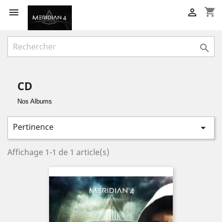
shopping_cart



CD
Nos Albums
Pertinence

Affichage 1-1 de 1 article(s)