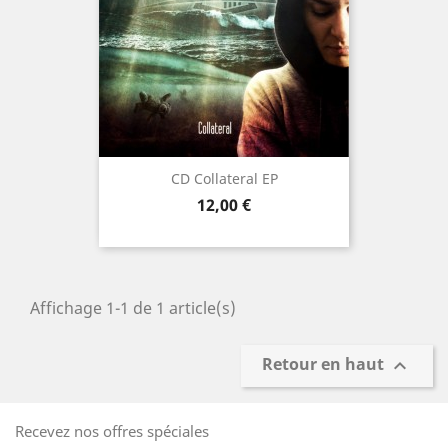
CD Collateral EP
Prix
12,00 €
Affichage 1-1 de 1 article(s)
Retour en haut

Recevez nos offres spéciales